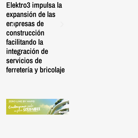
Elektro3 impulsa la
La pieza porcelánica
En
expansión de las
FRONTEK da vida al
Al
empresas de
nuevo Mercat de
Es
construcción
l’Abaceria con una
C
facilitando la
cubierta ventilada de
Ed
integración de
nueva generación.
S
servicios de
P
ferretería y bricolaje