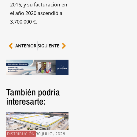
2016, y su facturación en
el año 2020 ascendió a
3.700.000 €.
ANTERIOR
SIGUIENTE
También podría
interesarte:
30 JULIO, 2026
30 JULIO, 2026
DISTRIBUCIÓN
PROVEEDORES
EN