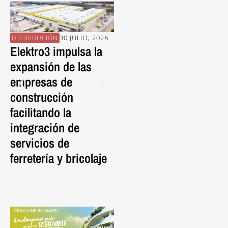
30 JULIO, 2026
30 JULIO, 2026
DISTRIBUCIÓN
PROVEEDORES
EN
Elektro3 impulsa la
La pieza porcelánica
En
expansión de las
FRONTEK da vida al
Al
empresas de
nuevo Mercat de
Es
construcción
l’Abaceria con una
C
facilitando la
cubierta ventilada de
Ed
integración de
nueva generación.
S
servicios de
P
ferretería y bricolaje