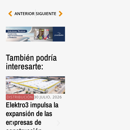
ANTERIOR
SIGUIENTE
También podría
interesarte:
30 JULIO, 2026
30 JULIO, 2026
DISTRIBUCIÓN
PROVEEDORES
EN
Elektro3 impulsa la
La pieza porcelánica
En
expansión de las
FRONTEK da vida al
Al
empresas de
nuevo Mercat de
Es