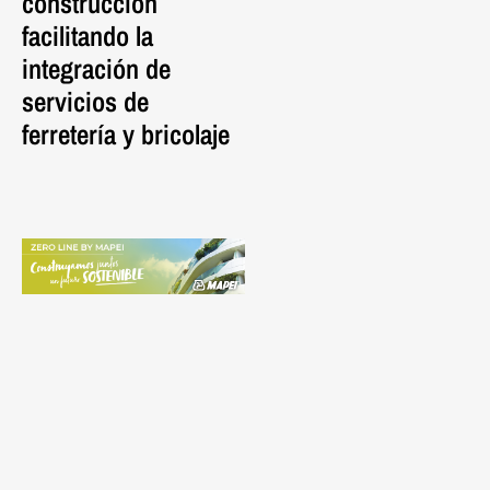
construcción
l’Abaceria con una
C
facilitando la
cubierta ventilada de
Ed
integración de
nueva generación.
S
servicios de
P
ferretería y bricolaje