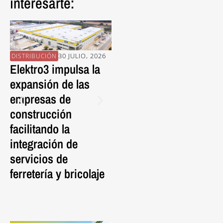
interesarte:
30 JULIO, 2026
30 JULIO, 2026
DISTRIBUCIÓN
PROVEEDORES
EN
Elektro3 impulsa la
La pieza porcelánica
En
expansión de las
FRONTEK da vida al
Al
empresas de
nuevo Mercat de
Es
construcción
l’Abaceria con una
C
facilitando la
cubierta ventilada de
Ed
integración de
nueva generación.
S
servicios de
P
ferretería y bricolaje