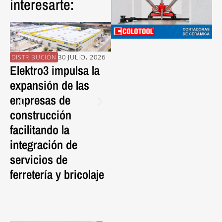
interesarte:
30 JULIO, 2026
30 JULIO, 2026
DISTRIBUCIÓN
PROVEEDORES
EN
Elektro3 impulsa la
La pieza porcelánica
En
expansión de las
FRONTEK da vida al
Al
empresas de
nuevo Mercat de
Es
construcción
l’Abaceria con una
C
facilitando la
cubierta ventilada de
Ed
integración de
nueva generación.
S
servicios de
P
ferretería y bricolaje