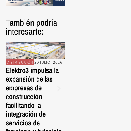
También podría
interesarte:
30 JULIO, 2026
30 JULIO, 2026
DISTRIBUCIÓN
PROVEEDORES
EN
Elektro3 impulsa la
La pieza porcelánica
En
expansión de las
FRONTEK da vida al
Al
empresas de
nuevo Mercat de
Es
construcción
l’Abaceria con una
C
facilitando la
cubierta ventilada de
Ed
integración de
nueva generación.
S
servicios de
P