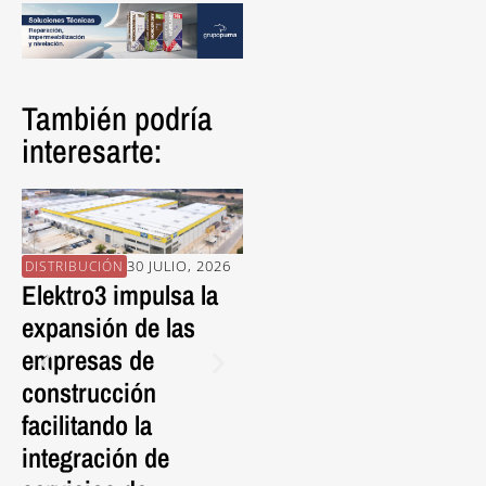
También podría
interesarte:
30 JULIO, 2026
30 JULIO, 2026
DISTRIBUCIÓN
PROVEEDORES
EN
Elektro3 impulsa la
La pieza porcelánica
En
expansión de las
FRONTEK da vida al
Al
empresas de
nuevo Mercat de
Es
construcción
l’Abaceria con una
C
facilitando la
cubierta ventilada de
Ed
integración de
nueva generación.
S