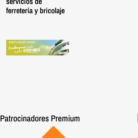
servicios de
P
ferretería y bricolaje
Patrocinadores Premium