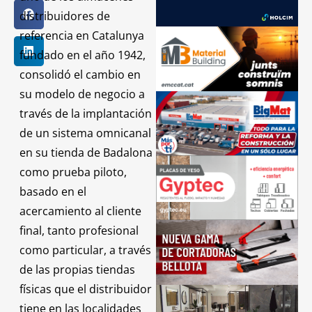
distribuidores de
referencia en Catalunya
fundado en el año 1942,
consolidó el cambio en
su modelo de negocio a
través de la implantación
de un sistema omnicanal
en su tienda de Badalona
como prueba piloto,
basado en el
acercamiento al cliente
final, tanto profesional
como particular, a través
de las propias tiendas
físicas que el distribuidor
tiene en las localidades