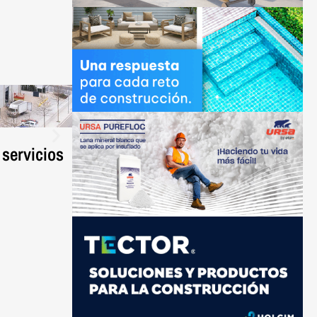
30 JULIO, 2026
PROVEEDORES
 servicios
La pieza porcelánica FRONTEK da vid
nueva generación.