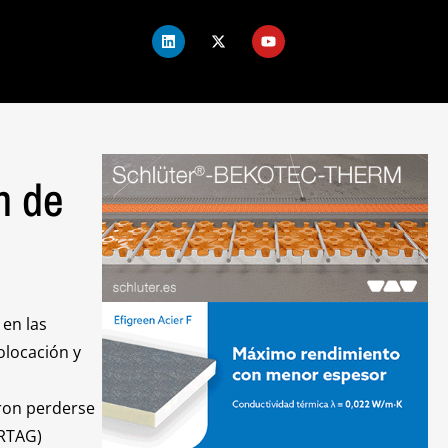
n de
 en las
olocación y
eron perderse
ORTAG)