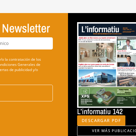
u Newsletter
/o la contratación de los
Condiciones Generales de
ertas de publicidad y/o
L’informatiu 142
DESCARGAR PDF
VER MÁS PUBLICACI